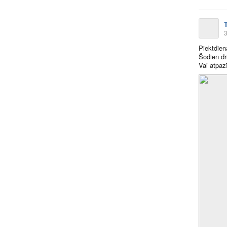
3
Piektdiena
Šodien dr
Vai atpaz