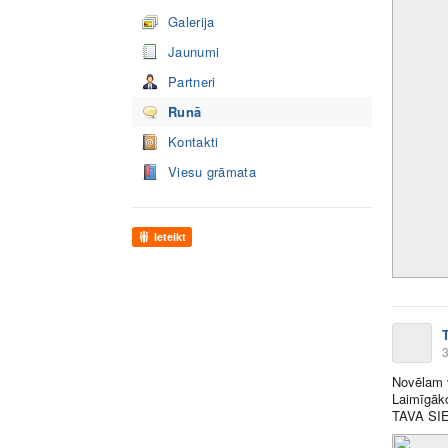
Galerija
Jaunumi
Partneri
Runā
Kontakti
Viesu grāmata
Ieteikt
3
Novēlam v
Laimīgāk
TAVA SI