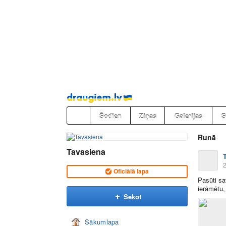
Pāriet
uz
saturu
Šodien
Ziņas
Galerijas
S
Runā
Tavasiena
2
Oficiālā lapa
Pasūti sa
ierāmētu,
Sekot
Sākumlapa