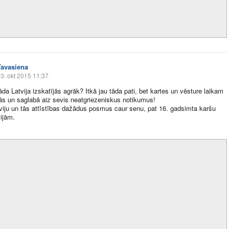
Tavasiena
3. okt 2015 11:37
kāda Latvija izskatījās agrāk? Itkā jau tāda pati, bet kartes un vēsture laikam
ās un saglabā aiz sevis neatgriezeniskus notikumus!
tviju un tās attīstības dažādus posmus caur senu, pat 16. gadsimta karšu
ijām.