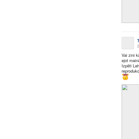
2
Vai zini 
ejot main
Izpēti La
reprodukc