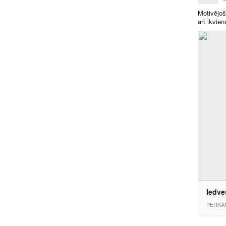
Motivējoš
arī ikvie
Iedve
PERKA