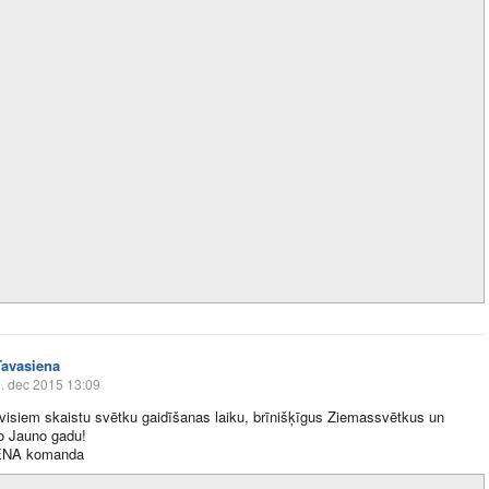
Tavasiena
. dec 2015 13:09
isiem skaistu svētku gaidīšanas laiku, brīnišķīgus Ziemassvētkus un
o Jauno gadu!
ENA komanda