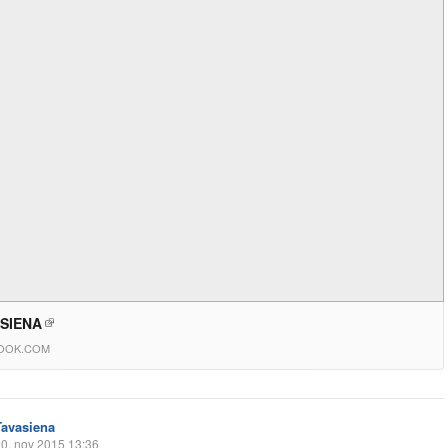
 SIENA
OOK.COM
Tavasiena
0. nov 2015 13:36