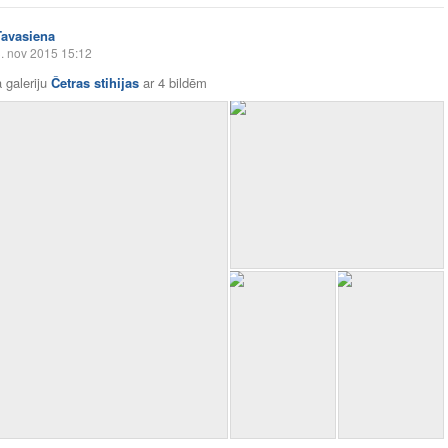
Tavasiena
. nov 2015 15:12
 galeriju
Četras stihijas
ar
4 bildēm