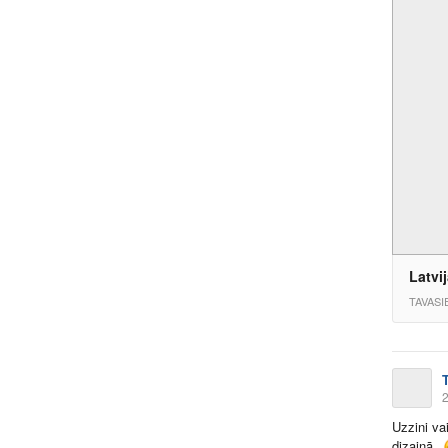
Latvi
TAVASI
2
Uzzini va
dizainā.