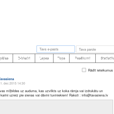
pēles
D-biedri
Lapas
Tops
Pasākumi
Statistik
Rādīt ieteikumus
Tavasiena
1. dec 2015 14:30
vas mīļbildes uz auduma, kas uzvilkts uz koka rāmja vai izdrukātu un
 karini uzreiz pie sienas vai dāvini tuviniekiem! Raksti : info@
tavasiena.lv