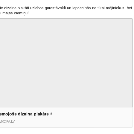
ie dizaina plakāti uzlabos garastāvokli un iepriecinās ne tikai mājiniekus, bet
nu mājas ciemiņu!
smojošs dizaina plakāts
MKOPA.LV