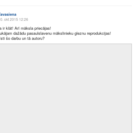
Tavasiena
0. okt 2015 12:26
 ir klāt! Arī māksla priecājas!
ukājam dažādu pasaulslavenu mākslinieku gleznu reprodukcijas!
īsti šo darbu un tā autoru?