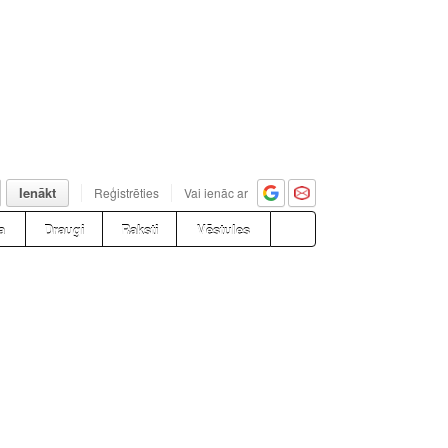
Ienākt
Reģistrēties
Vai ienāc ar
a
Draugi
Raksti
Vēstules