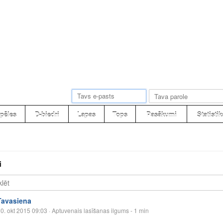
pēles
D-biedri
Lapas
Tops
Pasākumi
Statistik
i
Tavasiena
0. okt 2015 09:03
· Aptuvenais lasīšanas ilgums - 1 min