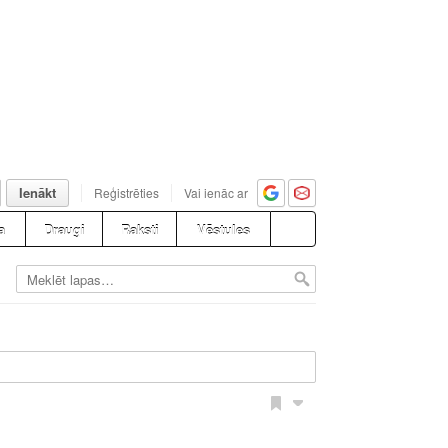
Ienākt
Reģistrēties
Vai ienāc ar
a
Draugi
Raksti
Vēstules