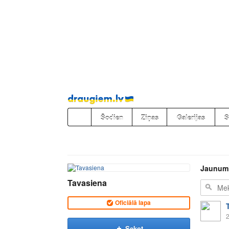
Pāriet
uz
saturu
Šodien
Ziņas
Galerijas
S
Jaunum
Tavasiena
Oficiālā lapa
2
Sekot