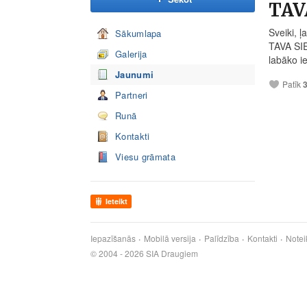
TAV
Sveiki, ļ
Sākumlapa
TAVA SIE
Galerija
labāko i
Jaunumi
Patīk
Partneri
Runā
Kontakti
Viesu grāmata
Ieteikt
Iepazīšanās
Mobilā versija
Palīdzība
Kontakti
Notei
© 2004 - 2026 SIA Draugiem