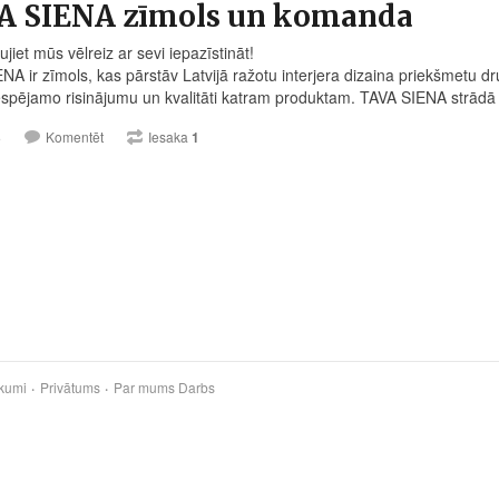
A SIENA zīmols un komanda
aujiet mūs vēlreiz ar sevi iepazīstināt!
NA ir zīmols, kas pārstāv Latvijā ražotu interjera dizaina priekšmetu
espējamo risinājumu un kvalitāti katram produktam. TAVA SIENA strādā n
3
Komentēt
Iesaka
1
kumi
Privātums
Par mums
Darbs