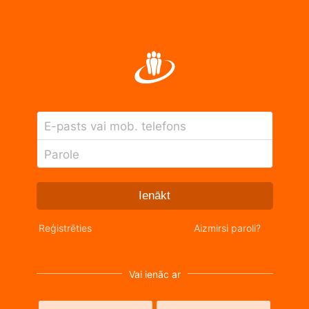
E-pasts vai mob. telefons
Parole
Ienākt
Reģistrēties
Aizmirsi paroli?
Vai ienāc ar