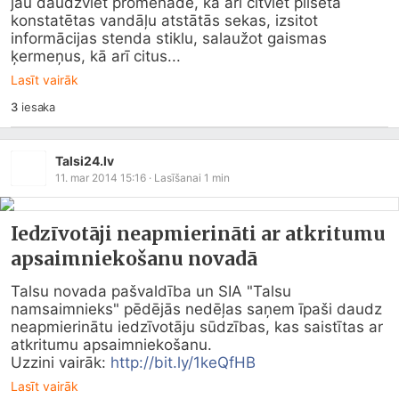
jau daudzviet promenādē, kā arī citviet pilsētā 
konstatētas vandāļu atstātās sekas, izsitot 
informācijas stenda stiklu, salaužot gaismas 
ķermeņus, kā arī citus...
Lasīt vairāk
3
iesaka
Talsi24.lv
11. mar 2014 15:16
· Lasīšanai
1
min
Iedzīvotāji neapmierināti ar atkritumu
apsaimniekošanu novadā
Talsu novada pašvaldība un SIA "Talsu 
namsaimnieks" pēdējās nedēļas saņem īpaši daudz 
neapmierinātu iedzīvotāju sūdzības, kas saistītas ar 
atkritumu apsaimniekošanu. 

Uzzini vairāk: 
http://bit.ly/1keQfHB
Lasīt vairāk