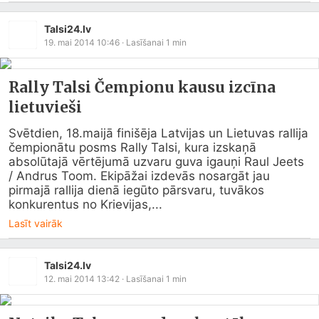
Talsi24.lv
19. mai 2014 10:46
· Lasīšanai
1
min
Rally Talsi Čempionu kausu izcīna
lietuvieši
Svētdien, 18.maijā finišēja Latvijas un Lietuvas rallija 
čempionātu posms Rally Talsi, kura izskaņā 
absolūtajā vērtējumā uzvaru guva igauņi Raul Jeets 
/ Andrus Toom. Ekipāžai izdevās nosargāt jau 
pirmajā rallija dienā iegūto pārsvaru, tuvākos 
konkurentus no Krievijas,...
Lasīt vairāk
Talsi24.lv
12. mai 2014 13:42
· Lasīšanai
1
min