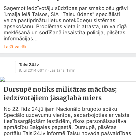
Saņemot iedzīvotāju sūdzības par smakojošu grāvi 
1.maija ielā Talsos, SIA "Talsu ūdens" speciālisti 
veica pastiprinātu lietus notekūdeņu sistēmas 
apsekošanu. Problēmas vieta ir atrasta, un vainīgā 
meklēšanā un sodīšanā iesaistīta policija, pilsētas 
informācijas...
Lasīt vairāk
Talsi24.lv
9. jūl 2014 06:17
· Lasīšanai
1
min
Dursupē notiks militāras mācības;
iedzīvotājiem jāsaglabā miers
No 22. līdz 24.jūlijam Nacionālo bruņoto spēku 
Speciālo uzdevumu vienība, sadarbojoties ar valsts 
tiesībsargājošām iestādēm, rīkos personālsastāva 
apmācību Balgales pagastā, Dursupē, pilsētas 
portālu 
Talsi24.lv
 informē Talsu novada pašvaldības 