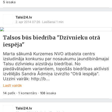
5
iesaka
Talsi24.lv
2. apr 2014 07:26
· Lasīšanai
1
min
Talsos būs biedrība "Dzīvnieku otrā
iespēja"
Marta sākumā Kurzemes NVO atbalsta centrs 
izsludināja konkursu par nosaukumu jaundibināmajai 
Talsu dzīvnieku aizstāvju biedrībai. No 
piedāvātajiem variantiem, topošās biedrības aktīvisti 
izvēlējās Sandra Ādmiņa izvirzīto "Otrā iespēja".

Uzzini vairāk: http://b...
Lasīt vairāk
14
patīk
·
1
komentārs
·
108
iesaka
Talsi24.lv