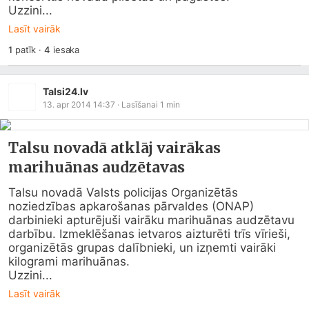
Uzzini...
Lasīt vairāk
1
patīk
·
4
iesaka
Talsi24.lv
13. apr 2014 14:37
· Lasīšanai
1
min
Talsu novadā atklāj vairākas
marihuānas audzētavas
Talsu novadā Valsts policijas Organizētās 
noziedzības apkarošanas pārvaldes (ONAP) 
darbinieki apturējuši vairāku marihuānas audzētavu 
darbību. Izmeklēšanas ietvaros aizturēti trīs vīrieši, 
organizētās grupas dalībnieki, un izņemti vairāki 
kilogrami marihuānas.

Uzzini...
Lasīt vairāk