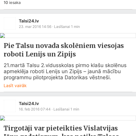
10
iesaka
Talsi24.lv
23. mar 2016 14:56
· Lasīšanai
1
min
Pie Talsu novada skolēniem viesojas
roboti Lenijs un Zipijs
21.martā Talsu 2.vidusskolas pirmo klašu skolēnus 
apmeklēja roboti Lenijs un Zipijs – jaunā mācību 
programmu pilotprojekta Datorikas vēstneši.
Lasīt vairāk
Talsi24.lv
16. feb 2016 07:44
· Lasīšanai
1
min
Tirgotāji var pieteikties Vislatvijas