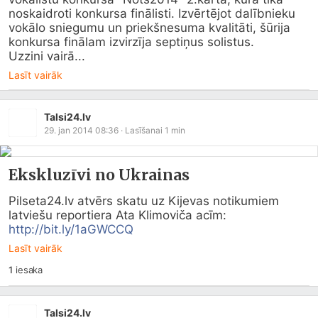
noskaidroti konkursa finālisti. Izvērtējot dalībnieku 
vokālo sniegumu un priekšnesuma kvalitāti, šūrija 
konkursa finālam izvirzīja septiņus solistus.

Uzzini vairā...
Lasīt vairāk
Talsi24.lv
29. jan 2014 08:36
· Lasīšanai
1
min
Ekskluzīvi no Ukrainas
Pilseta24.lv
 atvērs skatu uz Kijevas notikumiem 
latviešu reportiera Ata Klimoviča acīm: 
http://bit.ly/1aGWCCQ
Lasīt vairāk
1
iesaka
Talsi24.lv