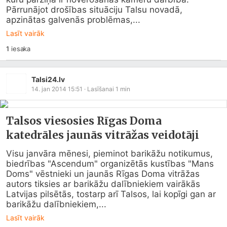
Pārrunājot drošības situāciju Talsu novadā, 
apzinātas galvenās problēmas,...
Lasīt vairāk
1
iesaka
Talsi24.lv
14. jan 2014 15:51
· Lasīšanai
1
min
Talsos viesosies Rīgas Doma
katedrāles jaunās vitrāžas veidotāji
Visu janvāra mēnesi, pieminot barikāžu notikumus, 
biedrības "Ascendum" organizētās kustības "Mans 
Doms" vēstnieki un jaunās Rīgas Doma vitrāžas 
autors tiksies ar barikāžu dalībniekiem vairākās 
Latvijas pilsētās, tostarp arī Talsos, lai kopīgi gan ar 
barikāžu dalībniekiem,...
Lasīt vairāk