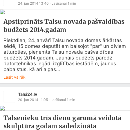
24. jan 2014 13:40
· Lasīšanai
1
min
Apstiprināts Talsu novada pašvaldības
budžets 2014.gadam
Piektdien, 24.janvārī Talsu novada domes ārkārtas 
sēdē, 15 domes deputātiem balsojot "par" un diviem 
atturoties, pieņemts Talsu novada pašvaldības 
budžets 2014.gadam. Jaunais budžets paredz 
datortehnikas iegādi izglītības iestādēm, jaunus 
pabalstus, kā arī algas...
Lasīt vairāk
Talsi24.lv
20. jan 2014 11:05
· Lasīšanai
1
min
Talsenieku trīs dienu garumā veidotā
skulptūra godam sadedzināta