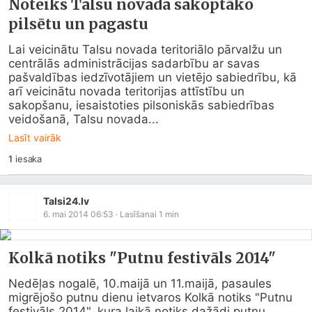
Noteiks Talsu novada sakoptāko
pilsētu un pagastu
Lai veicinātu Talsu novada teritoriālo pārvalžu un 
centrālās administrācijas sadarbību ar savas 
pašvaldības iedzīvotājiem un vietējo sabiedrību, kā 
arī veicinātu novada teritorijas attīstību un 
sakopšanu, iesaistoties pilsoniskās sabiedrības 
veidošanā, Talsu novada...
Lasīt vairāk
1
iesaka
Talsi24.lv
6. mai 2014 06:53
· Lasīšanai
1
min
Kolkā notiks "Putnu festivāls 2014"
Nedēļas nogalē, 10.maijā un 11.maijā, pasaules 
migrējošo putnu dienu ietvaros Kolkā notiks "Putnu 
festivāls 2014", kura laikā notiks dažādi putnu 