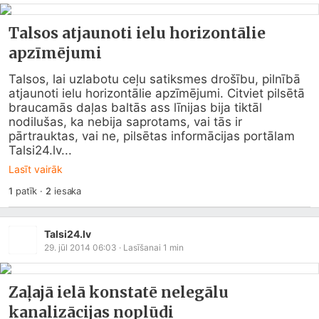
Talsos atjaunoti ielu horizontālie
apzīmējumi
Talsos, lai uzlabotu ceļu satiksmes drošību, pilnībā 
atjaunoti ielu horizontālie apzīmējumi. Citviet pilsētā 
braucamās daļas baltās ass līnijas bija tiktāl 
nodilušas, ka nebija saprotams, vai tās ir 
pārtrauktas, vai ne, pilsētas informācijas portālam 
Talsi24.lv
...
Lasīt vairāk
1
patīk
·
2
iesaka
Talsi24.lv
29. jūl 2014 06:03
· Lasīšanai
1
min
Zaļajā ielā konstatē nelegālu
kanalizācijas noplūdi