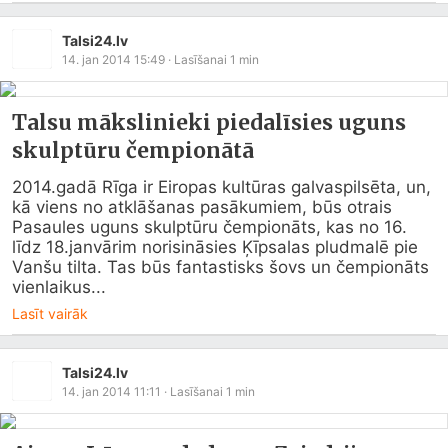
Talsi24.lv
14. jan 2014 15:49
· Lasīšanai
1
min
Talsu mākslinieki piedalīsies uguns
skulptūru čempionātā
2014.gadā Rīga ir Eiropas kultūras galvaspilsēta, un, 
kā viens no atklāšanas pasākumiem, būs otrais 
Pasaules uguns skulptūru čempionāts, kas no 16. 
līdz 18.janvārim norisināsies Ķīpsalas pludmalē pie 
Vanšu tilta. Tas būs fantastisks šovs un čempionāts 
vienlaikus...
Lasīt vairāk
Talsi24.lv
14. jan 2014 11:11
· Lasīšanai
1
min