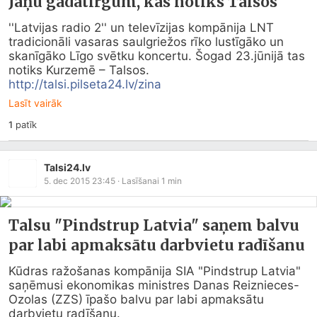
Jāņu gadatirgum, kas notiks Talsos
''Latvijas radio 2'' un televīzijas kompānija LNT 
tradicionāli vasaras saulgriežos rīko lustīgāko un 
skanīgāko Līgo svētku koncertu. Šogad 23.jūnijā tas 
http://talsi.pilseta24.lv/zina
Lasīt vairāk
1
patīk
Talsi24.lv
5. dec 2015 23:45
· Lasīšanai
1
min
Talsu "Pindstrup Latvia" saņem balvu
par labi apmaksātu darbvietu radīšanu
Kūdras ražošanas kompānija SIA "Pindstrup Latvia" 
saņēmusi ekonomikas ministres Danas Reiznieces-
Ozolas (ZZS) īpašo balvu par labi apmaksātu 