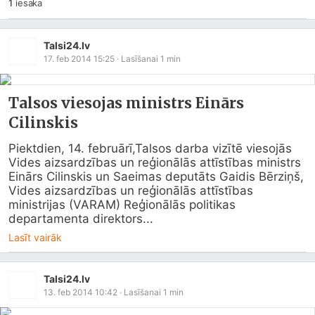
1
iesaka
Talsi24.lv
17. feb 2014 15:25
· Lasīšanai
1
min
Talsos viesojas ministrs Einārs
Cilinskis
Piektdien, 14. februārī,Talsos darba vizītē viesojās 
Vides aizsardzības un reģionālās attīstības ministrs 
Einārs Cilinskis un Saeimas deputāts Gaidis Bērziņš, 
Vides aizsardzības un reģionālās attīstības 
ministrijas (VARAM) Reģionālās politikas 
departamenta direktors...
Lasīt vairāk
Talsi24.lv
13. feb 2014 10:42
· Lasīšanai
1
min