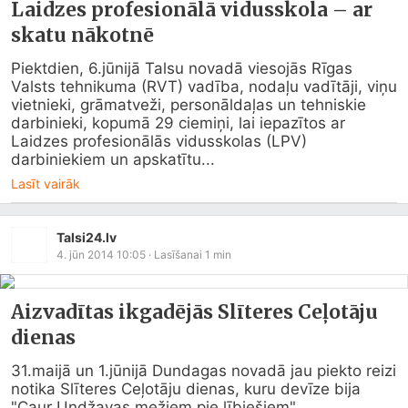
Laidzes profesionālā vidusskola – ar
skatu nākotnē
Piektdien, 6.jūnijā Talsu novadā viesojās Rīgas 
Valsts tehnikuma (RVT) vadība, nodaļu vadītāji, viņu 
vietnieki, grāmatveži, personāldaļas un tehniskie 
darbinieki, kopumā 29 ciemiņi, lai iepazītos ar 
Laidzes profesionālās vidusskolas (LPV) 
darbiniekiem un apskatītu...
Lasīt vairāk
Talsi24.lv
4. jūn 2014 10:05
· Lasīšanai
1
min
Aizvadītas ikgadējās Slīteres Ceļotāju
dienas
31.maijā un 1.jūnijā Dundagas novadā jau piekto reizi 
notika Slīteres Ceļotāju dienas, kuru devīze bija 
"Caur Undžavas mežiem pie lībiešiem".
