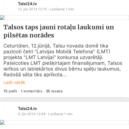
Talsi24.lv
12. jūn 2014 12:14
· Lasīšanai
1
min
Talsos taps jauni rotaļu laukumi un
pilsētas norādes
Ceturtdien, 12.jūnijā, Talsu novada domē tika 
paziņoti četri "Latvijas Mobilā Telefona" (LMT) 
projekta "LMT Latvijai" konkursa uzvarētāji. 
Pateicoties LMT piešķirtajam finansējumam, Talsos 
ierīkos un labiekārtos divus bērnu spēļu laukumus, 
Radošā sēta tiks aprīkota...
Lasīt vairāk
15
patīk
·
1
komentārs
·
35
iesaka
Talsi24.lv
9. jūn 2014 12:48
· Lasīšanai
1
min