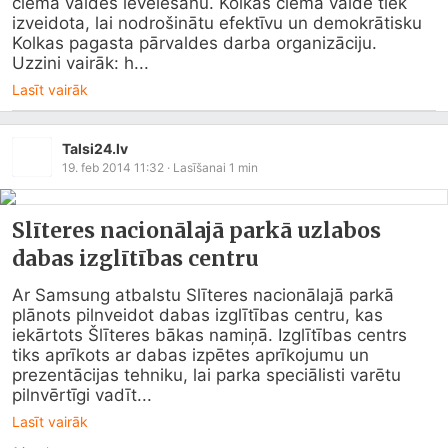
ciema valdes ievēlēšanu. Kolkas ciema valde tiek 
izveidota, lai nodrošinātu efektīvu un demokrātisku 
Kolkas pagasta pārvaldes darba organizāciju.

Uzzini vairāk: h...
Lasīt vairāk
Talsi24.lv
19. feb 2014 11:32
· Lasīšanai
1
min
Slīteres nacionālajā parkā uzlabos
dabas izglītības centru
Ar Samsung atbalstu Slīteres nacionālajā parkā 
plānots pilnveidot dabas izglītības centru, kas 
iekārtots Šlīteres bākas namiņā. Izglītības centrs 
tiks aprīkots ar dabas izpētes aprīkojumu un 
prezentācijas tehniku, lai parka speciālisti varētu 
pilnvērtīgi vadīt...
Lasīt vairāk