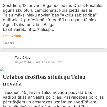
Sestdien, 18.janvārī, Rīgā noslēdzās Otrais Pasaules 
uguns skulptūru čempionāts, kurā piedalījās arī 
Talsu mākslinieku apvienības "Akciju sabiedrība" 
dalībnieki, profesionāli fotogrāfi un uguns tēlnieki 
Agris Dzilna un Uldis Balga.

Lasīt vairāk: http://talsi.p...
Lasīt vairāk
1
iesaka
Talsi24.lv
16. jan 2014 08:43
· Lasīšanai
1
min
Uzlabos drošības situāciju Talsu
novadā
Trešdien, 15.janvārī Talsu novada pašvaldības 
vadība tikās ar Valsts policijas, Pašvaldības policijas 
pārstāvjiem un apsardzes uzņēmumu vadītājiem, 
kuru pārziņā ir novērošanas kameru darbība. 