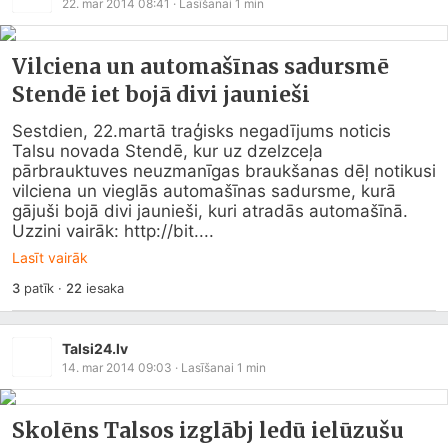
22. mar 2014 08:41
· Lasīšanai
1
min
Vilciena un automašīnas sadursmē
Stendē iet bojā divi jaunieši
Sestdien, 22.martā traģisks negadījums noticis 
Talsu novada Stendē, kur uz dzelzceļa 
pārbrauktuves neuzmanīgas braukšanas dēļ notikusi 
vilciena un vieglās automašīnas sadursme, kurā 
gājuši bojā divi jaunieši, kuri atradās automašīnā.

Uzzini vairāk: http://bit....
Lasīt vairāk
3
patīk
·
22
iesaka
Talsi24.lv
14. mar 2014 09:03
· Lasīšanai
1
min
Skolēns Talsos izglābj ledū ielūzušu