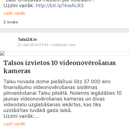
Uzzini vairāk: 
http://bit.ly/1kwALR3
Lasīt vairāk
2
iesaka
Talsi24.lv
21. mai 2014 07:43
· Lasīšanai
1
min
Talsos izvietos 10 videonovērošanas
kameras
Talsu novada dome piešķīrusi līdz 37 000 eiro 
finansējumu videonovērošanas sistēmas 
pilnveidošanai Talsu pilsētā. Nolemts iegādāties 10 
jaunas videonovērošanas kameras un divas 
videodatu uzglabāšanas iekārtas, kas tiks 
uzstādītas tuvākā gada laikā.

Uzzini vairāk:...
Lasīt vairāk