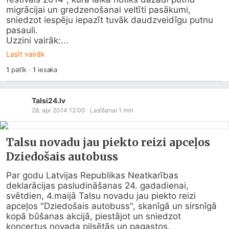
migrācijai un gredzenošanai veltīti pasākumi, 
sniedzot iespēju iepazīt tuvāk daudzveidīgu putnu 
pasauli.

Uzzini vairāk:...
Lasīt vairāk
1
patīk
·
1
iesaka
Talsi24.lv
28. apr 2014 12:00
· Lasīšanai
1
min
Talsu novadu jau piekto reizi apceļos
Dziedošais autobuss
Par godu Latvijas Republikas Neatkarības 
deklarācijas pasludināšanas 24. gadadienai, 
svētdien, 4.maijā Talsu novadu jau piekto reizi 
apceļos "Dziedošais autobuss", skanīgā un sirsnīgā 
kopā būšanas akcijā, piestājot un sniedzot 
koncertus novada pilsētās un pagastos.
