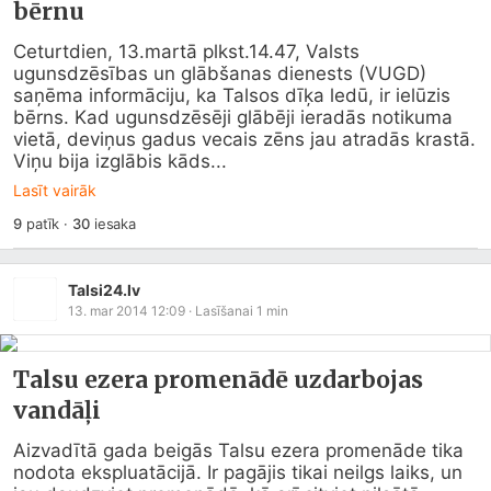
bērnu
Ceturtdien, 13.martā plkst.14.47, Valsts 
ugunsdzēsības un glābšanas dienests (VUGD) 
saņēma informāciju, ka Talsos dīķa ledū, ir ielūzis 
bērns. Kad ugunsdzēsēji glābēji ieradās notikuma 
vietā, deviņus gadus vecais zēns jau atradās krastā. 
Viņu bija izglābis kāds...
Lasīt vairāk
9
patīk
·
30
iesaka
Talsi24.lv
13. mar 2014 12:09
· Lasīšanai
1
min
Talsu ezera promenādē uzdarbojas
vandāļi
Aizvadītā gada beigās Talsu ezera promenāde tika 
nodota ekspluatācijā. Ir pagājis tikai neilgs laiks, un 