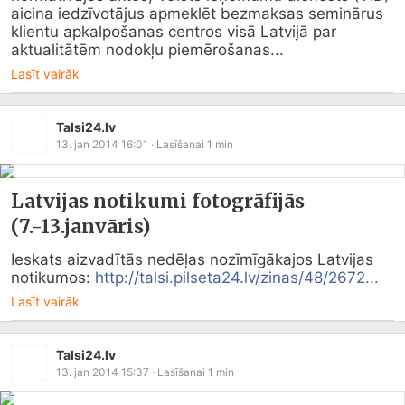
aicina iedzīvotājus apmeklēt bezmaksas seminārus 
klientu apkalpošanas centros visā Latvijā par 
aktualitātēm nodokļu piemērošanas...
Lasīt vairāk
Talsi24.lv
13. jan 2014 16:01
· Lasīšanai
1
min
Latvijas notikumi fotogrāfijās
(7.-13.janvāris)
Ieskats aizvadītās nedēļas nozīmīgākajos Latvijas 
notikumos: 
http://talsi.pilseta24.lv/zinas/48/2672...
Lasīt vairāk
Talsi24.lv
13. jan 2014 15:37
· Lasīšanai
1
min