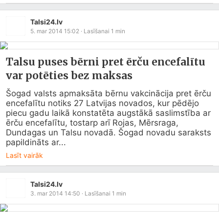
Talsi24.lv
5. mar 2014 15:02
· Lasīšanai
1
min
Talsu puses bērni pret ērču encefalītu
var potēties bez maksas
Šogad valsts apmaksāta bērnu vakcinācija pret ērču 
encefalītu notiks 27 Latvijas novados, kur pēdējo 
piecu gadu laikā konstatēta augstākā saslimstība ar 
ērču encefalītu, tostarp arī Rojas, Mērsraga, 
Dundagas un Talsu novadā. Šogad novadu saraksts 
papildināts ar...
Lasīt vairāk
Talsi24.lv
3. mar 2014 14:50
· Lasīšanai
1
min