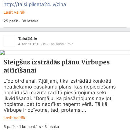
http://talsi.pilseta24.lv/zina
Lasīt vairāk
25
patīk
·
38
iesaka
Talsi24.lv
4. feb 2015 08:15
· Lasīšanai
1
min
Steigšus izstrādās plānu Virbupes
attīrīšanai
Līdz otrdienai, 7.jūlijam, tiks izstrādāti konkrēti 
neatliekamo pasākumu plāns, kas nepieciešams 
noplūdušā mazuta radītā piesārņojuma seku 
likvidēšanai. "Domāju, ka piesārņojums nav ļoti 
nopietns, bet to nedrīkst neņemt vērā. Tā kā 
Virbupe ir dzīvotne, tad, protams,...
Lasīt vairāk
5
patīk
·
1
komentārs
·
3
iesaka