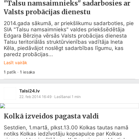
"Talsu namsaimnieks" sadarbosies ar
Valsts probācijas dienestu
2014.gada sākumā, ar priekšlikumu sadarboties, pie 
SIA "Talsu namsaimnieks" valdes priekšsēdētāja 
Edgara Bērziņa vērsās Valsts probācijas dienesta 
Talsu teritoriālās struktūrvienības vadītāja Ineta 
Kēla, piedāvājot noslēgt sadarbības līgumu, kas 
paredz probācijas...
Lasīt vairāk
1
patīk
·
1
iesaka
Talsi24.lv
22. feb 2014 16:49
· Lasīšanai
1
min
Kolkā izveidos pagasta valdi
Sestdien, 1.martā, plkst.13.00 Kolkas tautas namā 
notiks Kolkas iedzīvotāju kopsapulce par Kolkas 