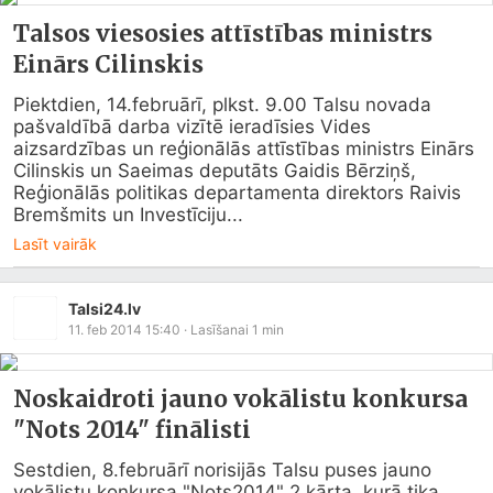
Talsos viesosies attīstības ministrs
Einārs Cilinskis
Piektdien, 14.februārī, plkst. 9.00 Talsu novada 
pašvaldībā darba vizītē ieradīsies Vides 
aizsardzības un reģionālās attīstības ministrs Einārs 
Cilinskis un Saeimas deputāts Gaidis Bērziņš, 
Reģionālās politikas departamenta direktors Raivis 
Bremšmits un Investīciju...
Lasīt vairāk
Talsi24.lv
11. feb 2014 15:40
· Lasīšanai
1
min
Noskaidroti jauno vokālistu konkursa
"Nots 2014" finālisti
Sestdien, 8.februārī norisijās Talsu puses jauno 
vokālistu konkursa "Nots2014" 2.kārta, kurā tika 