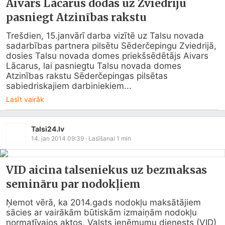
Aivars Lācarus dodas uz Zviedriju
pasniegt Atzinības rakstu
Trešdien, 15.janvārī darba vizītē uz Talsu novada 
sadarbības partnera pilsētu Sēderčepingu Zviedrijā, 
dosies Talsu novada domes priekšsēdētājs Aivars 
Lācarus, lai pasniegtu Talsu novada domes 
Atzinības rakstu Sēderčepingas pilsētas 
sabiedriskajiem darbiniekiem...
Lasīt vairāk
Talsi24.lv
14. jan 2014 09:39
· Lasīšanai
1
min
VID aicina talseniekus uz bezmaksas
semināru par nodokļiem
Ņemot vērā, ka 2014.gads nodokļu maksātājiem 
sācies ar vairākām būtiskām izmaiņām nodokļu 
normatīvajos aktos, Valsts ieņēmumu dienests (VID) 