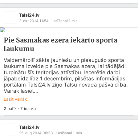
Talsi24.lv
2. okt 2014 11:54
· Lasīšanai
1
min
Pie Sasmakas ezera iekārto sporta
laukumu
Valdemārpilī sākta jauniešu un pieaugušo sporta 
laukuma izveide pie Sasmakas ezera, lai tādējādi 
turpinātu šīs teritorijas attīstību. Iecerētie darbi 
jāpabeidz līdz 1.decembrim, pilsētas informācijas 
portālam 
Talsi24.lv
 ziņo Talsu novada pašvaldība. 
Vairāk lasiet...
Lasīt vairāk
2
patīk
·
7
iesaka
Talsi24.lv
25. aug 2014 08:33
· Lasīšanai
1
min