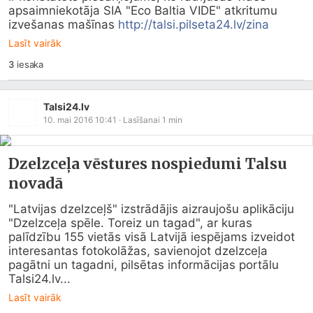
apsaimniekotāja SIA "Eco Baltia VIDE" atkritumu 
izvešanas mašīnas 
http://talsi.pilseta24.lv/zina
Lasīt vairāk
3
iesaka
Talsi24.lv
10. mai 2016 10:41
· Lasīšanai
1
min
Dzelzceļa vēstures nospiedumi Talsu
novadā
"Latvijas dzelzceļš" izstrādājis aizraujošu aplikāciju 
"Dzelzceļa spēle. Toreiz un tagad", ar kuras 
palīdzību 155 vietās visā Latvijā iespējams izveidot 
interesantas fotokolāžas, savienojot dzelzceļa 
pagātni un tagadni, pilsētas informācijas portālu 
Talsi24.lv
...
Lasīt vairāk