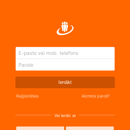
E-pasts vai mob. telefons
Parole
Ienākt
Reģistrēties
Aizmirsi paroli?
Vai ienāc ar