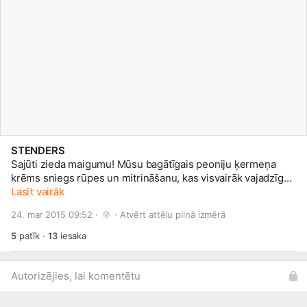
STENDERS
Sajūti zieda maigumu! Mūsu bagātīgais peoniju ķermeņa
krēms sniegs rūpes un mitrināšanu, kas visvairāk vajadzīga
tavai skaistajai ādai, lai vari patiesi iemīlēt tās brīnišķīgo
Lasīt vairāk
maigumu.
www.stenders-cosmetics.lv/peoniju-kerme...
24. mar 2015 09:52 · 
 · 
Atvērt attēlu pilnā izmērā
5
patīk
·
13
iesaka
Autorizējies, lai komentētu