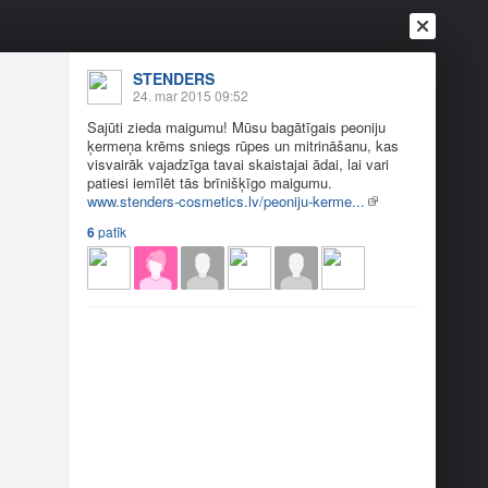
STENDERS
Ienākt
24. mar 2015 09:52
Reģistrēties
Vai ienāc ar
Sajūti zieda maigumu! Mūsu bagātīgais peoniju
a
Draugi
Raksti
Vēstules
ķermeņa krēms sniegs rūpes un mitrināšanu, kas
visvairāk vajadzīga tavai skaistajai ādai, lai vari
patiesi iemīlēt tās brīnišķīgo maigumu.
www.stenders-cosmetics.lv/peoniju-kerme...
ms
6
patīk
maigumu…
Sajūti zieda maigumu…
7
4