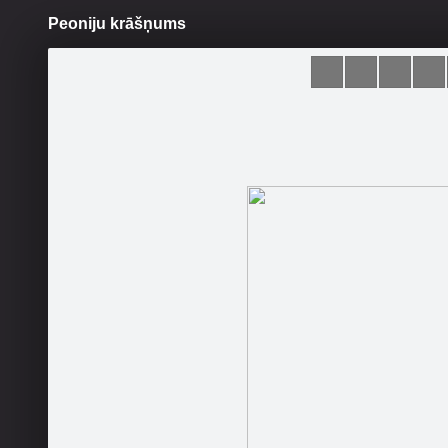
Peoniju krāšņums
Pāriet
uz
saturu
Šodien
Ziņas
Galerijas
S
STENDERS
Oficiālā lapa
Sekot
Sākums
Konkursi
Galerija
Fani
Sajūti z