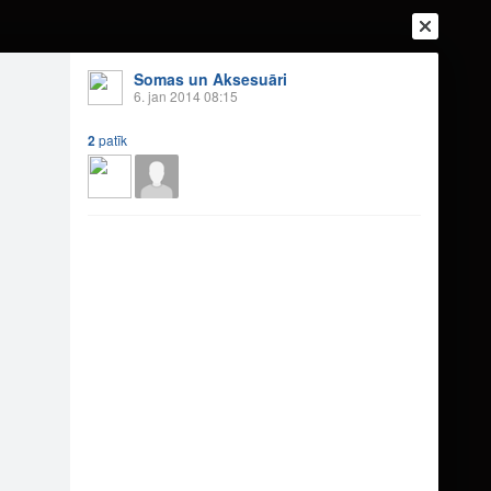
Somas un Aksesuāri
6. jan 2014 08:15
2
patīk
Ienākt
Reģistrēties
Vai ienāc ar
a
Draugi
Raksti
Vēstules
N