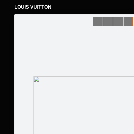
LOUIS VUITTON
Pāriet
uz
saturu
Šodien
Ziņas
Galerijas
S
Somas un Aksesuāri
Sekot