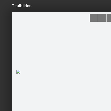
Titulbildes
Pāriet
uz
saturu
Šodien
Ziņas
Galerijas
S
Smaidu Klubs
Sekot