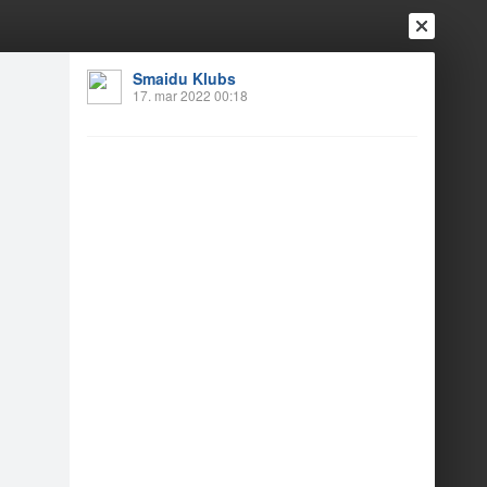
Smaidu Klubs
17. mar 2022 00:18
Ienākt
Reģistrēties
Vai ienāc ar
a
Draugi
Raksti
Vēstules