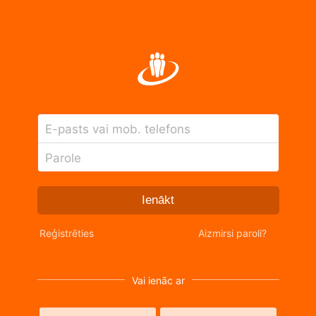
E-pasts vai mob. telefons
Parole
Ienākt
Reģistrēties
Aizmirsi paroli?
Vai ienāc ar