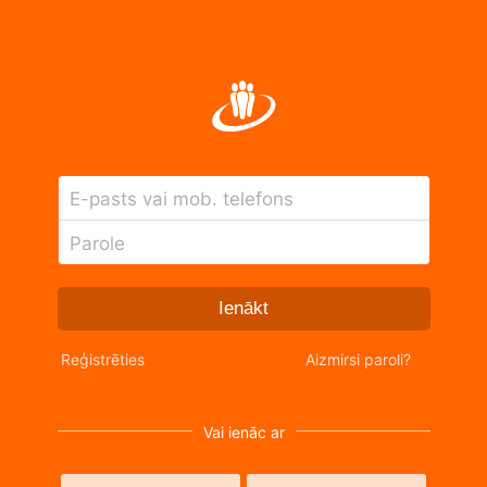
E-pasts vai mob. telefons
Parole
Ienākt
Reģistrēties
Aizmirsi paroli?
Vai ienāc ar