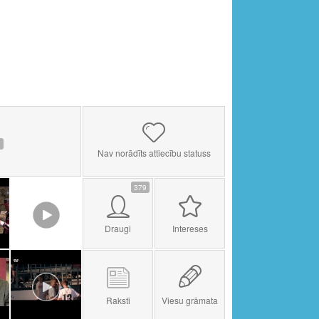
1
Nav norādīts attiecību statuss
379
Draugi
Intereses
Raksti
Viesu grāmata