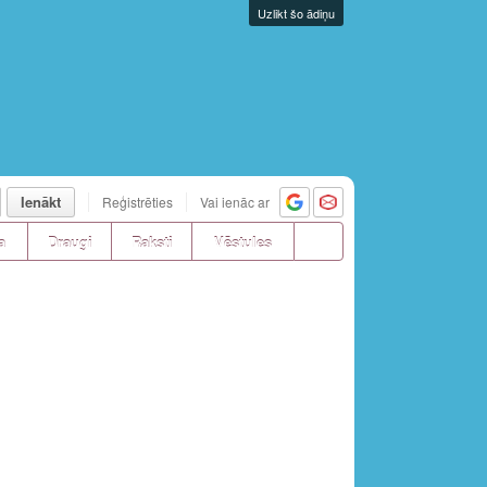
Uzlikt šo ādiņu
Ienākt
Reģistrēties
Vai ienāc ar
a
Draugi
Raksti
Vēstules