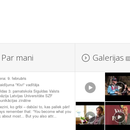
Par mani
Galerijas
3
ena: 9. februāris
aidījuma "Kivi" vadītāja
ldas 3. pamatskola Siguldas Valsts
āzija Latvijas Universitāte SZF
nikācijas zinātne
ezini, ko gribi – dabūsi to, kas paliek pāri!
ays remember that: “You become what you
k about most... But you also attr...