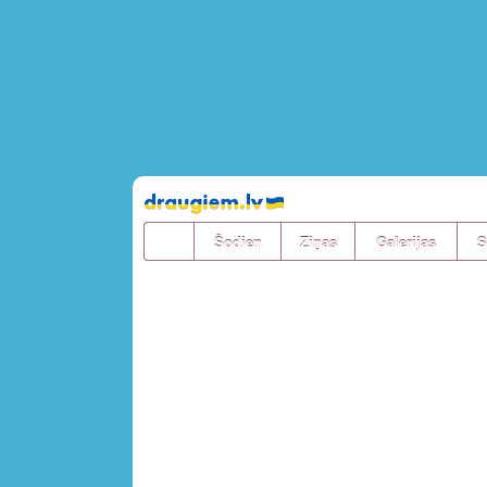
Pāriet
uz
saturu
Šodien
Ziņas
Galerijas
S