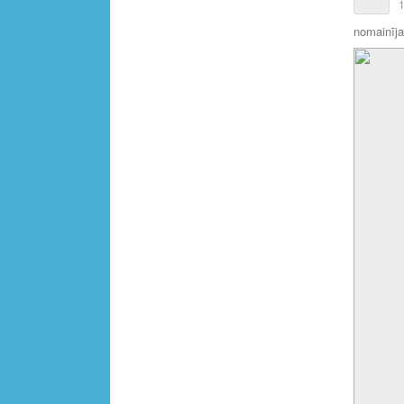
1
nomainīja 