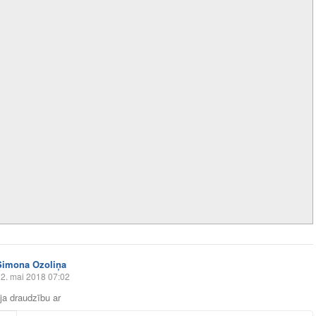
Simona Ozoliņa
2. mai 2018 07:02
āja draudzību ar