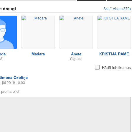
e draugi
Skatīt visus (379)
rda
Madara
Anete
KRISTIJA RAME
18)
Sigulda
Rādīt ieteikumus
Simona Ozoliņa
. jūl 2019 10:03
profila bildi