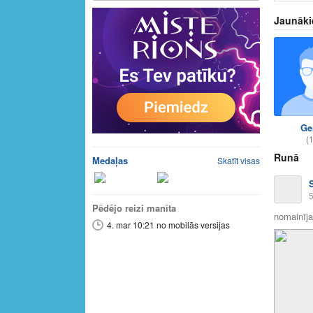
Jaunāki
Ge
(
Runā
Medaļas
Skatīt visas
5
Pēdējo reizi manīta
nomainīja 
4. mar 10:21 no mobilās versijas