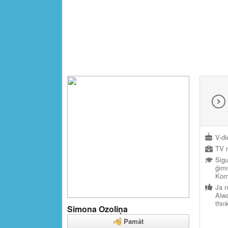
V-di
TV r
Sigu
ģimn
Komu
Ja n
Alw
thin
Simona Ozoliņa
Pamāt