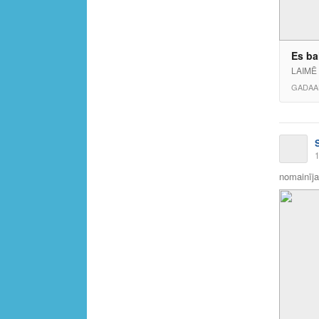
Es ba
LAIMĒ 
GADAA
1
nomainīja 