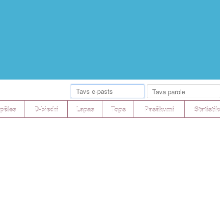
pēles
D-biedri
Lapas
Tops
Pasākumi
Statistik