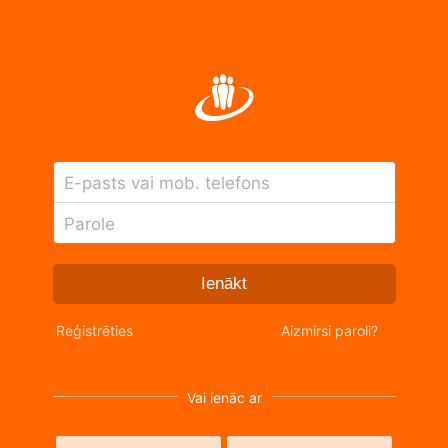
E-pasts vai mob. telefons
Parole
Ienākt
Reģistrēties
Aizmirsi paroli?
Vai ienāc ar