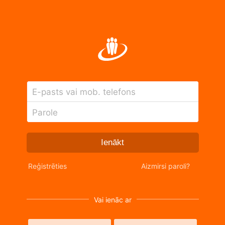
E-pasts vai mob. telefons
Parole
Ienākt
Reģistrēties
Aizmirsi paroli?
Vai ienāc ar