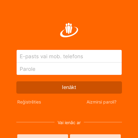
E-pasts vai mob. telefons
Parole
Ienākt
Reģistrēties
Aizmirsi paroli?
Vai ienāc ar