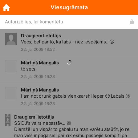
Viesugrāmata
Autorizējies, lai komentētu
Draugiem lietotājs
Vecs, bet par to, ka labs - nez iespējams..
🙂
22. jūl 2009 18:52
Mārtiņš Mangulis
tb sets
22. jūl 2009 16:23
Mārtiņš Mangulis
I am not drunk gabals vienkaarshi ieper
🙂
Labais
🙂
22. jūl 2009 16:23
Draugiem lietotājs
SS DJ's vairs nepastāv...
😄
Diemžēl un vispār to gabalu tu man varētu atsūtīt, jo re
man viss ir pagaisis, par cik esmu paspējis kompīti pa