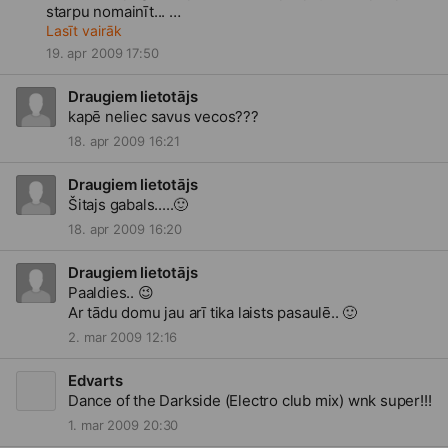
starpu nomainīt...
Gribās dzirdēt savus bērnības garadarbus..
Lasīt vairāk
😄
19. apr 2009 17:50
Draugiem lietotājs
kapē neliec savus vecos???
18. apr 2009 16:21
Draugiem lietotājs
Šitajs gabals.....
🙂
18. apr 2009 16:20
Draugiem lietotājs
Paaldies..
😉
Ar tādu domu jau arī tika laists pasaulē..
🙂
2. mar 2009 12:16
Edvarts
Dance of the Darkside (Electro club mix) wnk super!!!
1. mar 2009 20:30