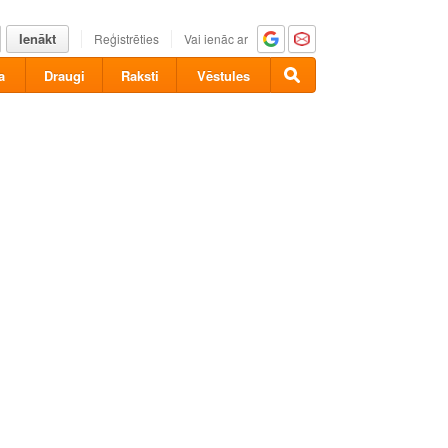
Ienākt
Reģistrēties
Vai ienāc ar
a
Draugi
Raksti
Vēstules