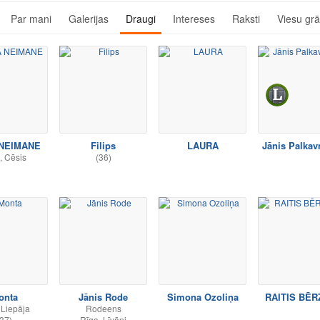
Par mani
Galerijas
Draugi
Intereses
Raksti
Viesu gr
 NEIMANE
Filips
LAURA
Jānis Palkav
, Cēsis
(36)
onta
Jānis Rode
Simona Ozoliņa
RAITIS BĒR
 Liepāja
Rodeens
37)
Rīga, Līvāni