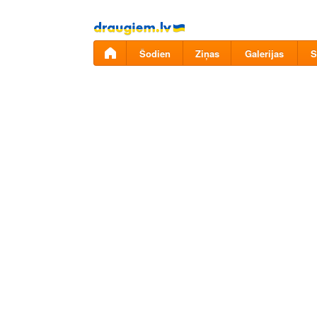
Pāriet
uz
saturu
Šodien
Ziņas
Galerijas
S