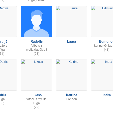
rtiņš
Rūdolfs
Laura
Edmund
džers
futbols +
kur nu vēl labā
īga
metta=labākie !
(41)
34)
(23)
iris
lukass
Katrina
Indra
īga
fotbol is my life
London
35)
Rīga
(22)