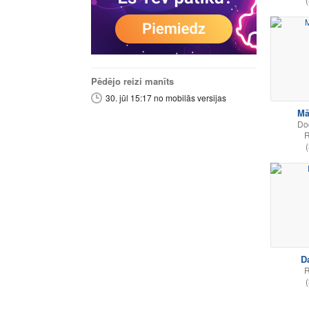
Pēdējo reizi manīts
30. jūl 15:17 no mobilās versijas
Mā
Do
R
(
Da
R
(