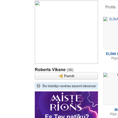
Profils
ELĪNA
Rīga
Roberts Vīksne
(36)
Pamāt
Šis lietotājs nevēlas saņemt dāvanas!
M
Rīga,
(