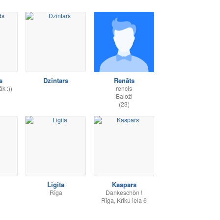
s
Dzintars
Renāts
k :))
rencis
Baloži
(23)
Ligita
Kaspars
Rīga
Dankeschön !
Rīga, Kriku iela 6