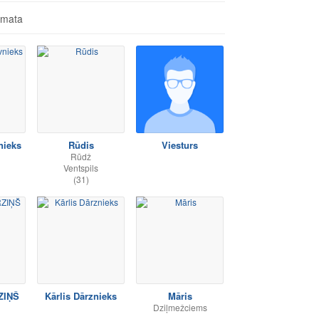
āmata
nieks
Rūdis
Viesturs
Rūdž
Ventspils
(31)
ZIŅŠ
Kārlis Dārznieks
Māris
Dziļmežciems