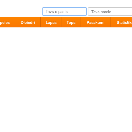
pēles
D-biedri
Lapas
Tops
Pasākumi
Statistik