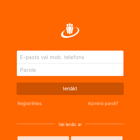
E-pasts vai mob. telefons
Parole
Ienākt
Reģistrēties
Aizmirsi paroli?
Vai ienāc ar