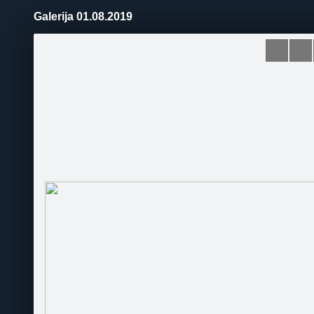
Galerija 01.08.2019
Pāriet
uz
saturu
Šodien
Ziņas
Galerijas
S
RIPO
Oficiālā lapa
Sekot
Sākumlapa
Galerija