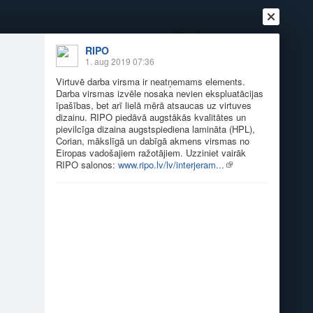
+31
°
RIPO
1. aug 2019 07:36
Virtuvē darba virsma ir neatņemams elements.
Darba virsmas izvēle nosaka nevien ekspluatācijas
Ienākt
Reģistrēties
Vai ienāc ar
īpašības, bet arī lielā mērā atsaucas uz virtuves
dizainu. RIPO piedāvā augstākās kvalitātes un
a
Draugi
Raksti
Vēstules
pievilcīga dizaina augstspiediena lamināta (HPL),
Corian, mākslīgā un dabīgā akmens virsmas no
Eiropas vadošajiem ražotājiem. Uzziniet vairāk
RIPO salonos:
www.ripo.lv/lv/interjeram...
019