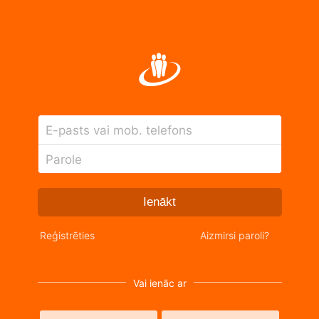
E-pasts vai mob. telefons
Parole
Ienākt
Reģistrēties
Aizmirsi paroli?
Vai ienāc ar