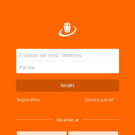
E-pasts vai mob. telefons
Parole
Ienākt
Reģistrēties
Aizmirsi paroli?
Vai ienāc ar