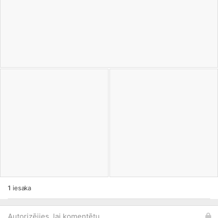
1
iesaka
Autorizējies, lai komentētu