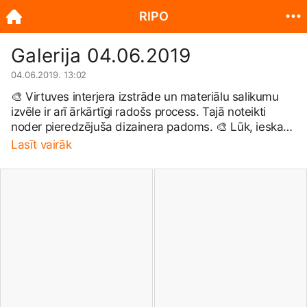
RIPO
Galerija 04.06.2019
04.06.2019. 13:02
🎨 Virtuves interjera izstrāde un materiālu salikumu
izvēle ir arī ārkārtīgi radošs process. Tajā noteikti
noder pieredzējuša dizainera padoms. 🎨 Lūk, ieskats
drosmīgās, modernās un iedvesmojošās materiālu
Lasīt vairāk
paletēs, ko demonstrē dizainere Jevgenija salonā
Lāčplēša ielā 14. Kontakti:
https://bit.ly/2Mu9tB9
🎨
Ienāciet un izvēlieties savas jaunās virtuves paleti no
plašā un daudzveidīgā materiālu klāsta!