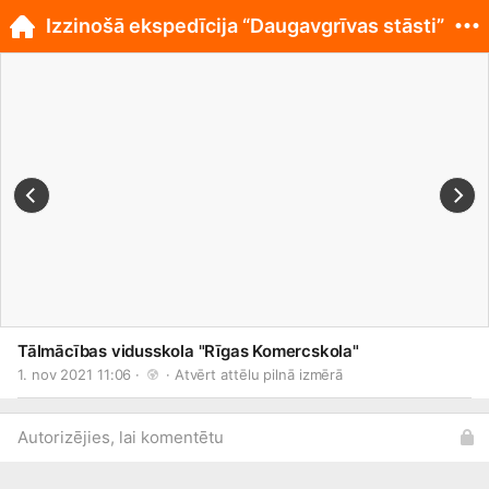
Izzinošā ekspedīcija “Daugavgrīvas stāsti”
Tālmācības vidusskola "Rīgas Komercskola"
1. nov 2021 11:06 · 
 · 
Atvērt attēlu pilnā izmērā
Autorizējies, lai komentētu