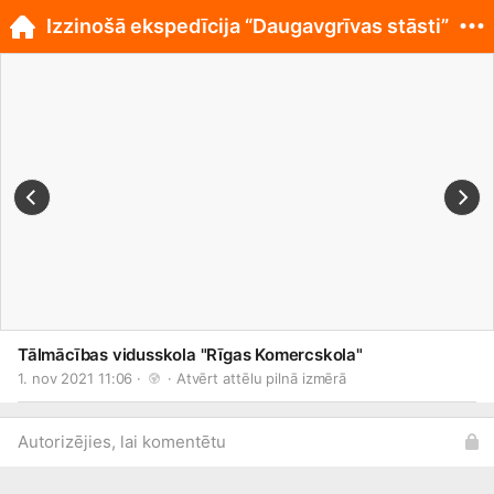
Izzinošā ekspedīcija “Daugavgrīvas stāsti”
Tālmācības vidusskola "Rīgas Komercskola"
1. nov 2021 11:06 · 
 · 
Atvērt attēlu pilnā izmērā
Autorizējies, lai komentētu