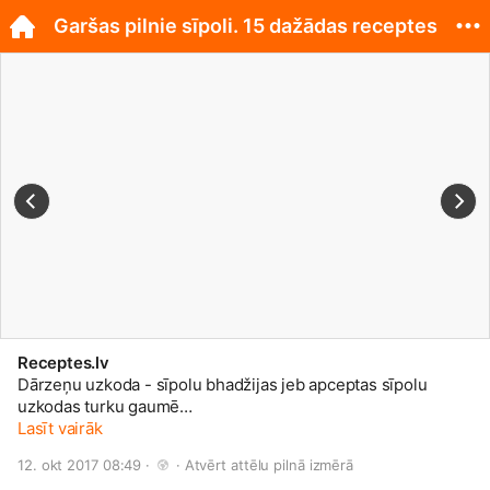
Garšas pilnie sīpoli. 15 dažādas receptes
Receptes.lv
Dārzeņu uzkoda - sīpolu bhadžijas jeb apceptas sīpolu
uzkodas turku gaumē
http://receptes.tvnet.lv/jaunumi/recep...
Lasīt vairāk
12. okt 2017 08:49 · 
 · 
Atvērt attēlu pilnā izmērā