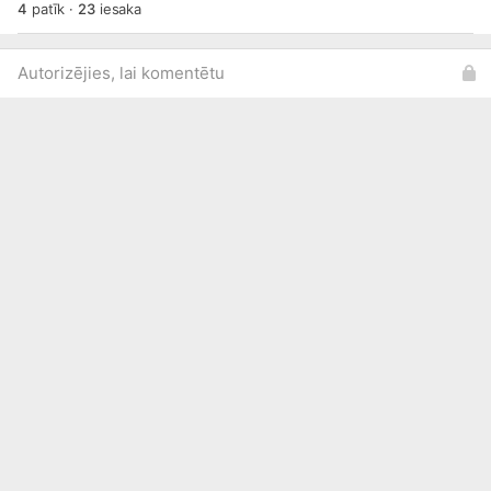
4
patīk
·
23
iesaka
Autorizējies, lai komentētu