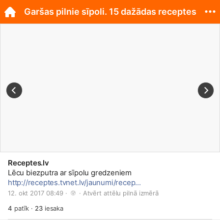
Garšas pilnie sīpoli. 15 dažādas receptes
Receptes.lv
Lēcu biezputra ar sīpolu gredzeniem
http://receptes.tvnet.lv/jaunumi/recep...
12. okt 2017 08:49 · 
 · 
Atvērt attēlu pilnā izmērā
4
patīk
·
23
iesaka