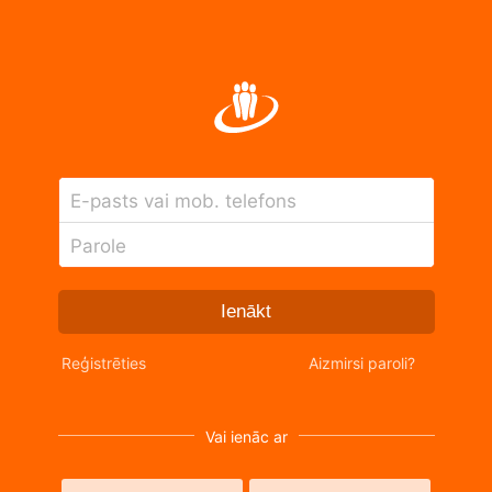
E-pasts vai mob. telefons
Parole
Ienākt
Reģistrēties
Aizmirsi paroli?
Vai ienāc ar