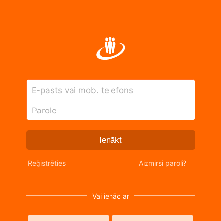
E-pasts vai mob. telefons
Parole
Ienākt
Reģistrēties
Aizmirsi paroli?
Vai ienāc ar