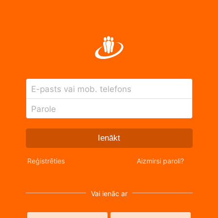
E-pasts vai mob. telefons
Parole
Ienākt
Reģistrēties
Aizmirsi paroli?
Vai ienāc ar