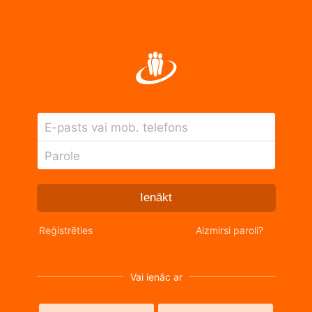
E-pasts vai mob. telefons
Parole
Ienākt
Reģistrēties
Aizmirsi paroli?
Vai ienāc ar