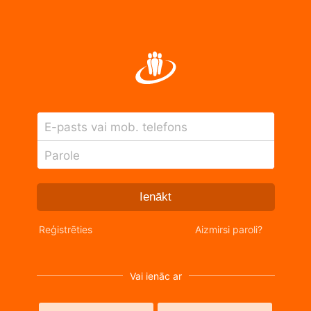
E-pasts vai mob. telefons
Parole
Ienākt
Reģistrēties
Aizmirsi paroli?
Vai ienāc ar