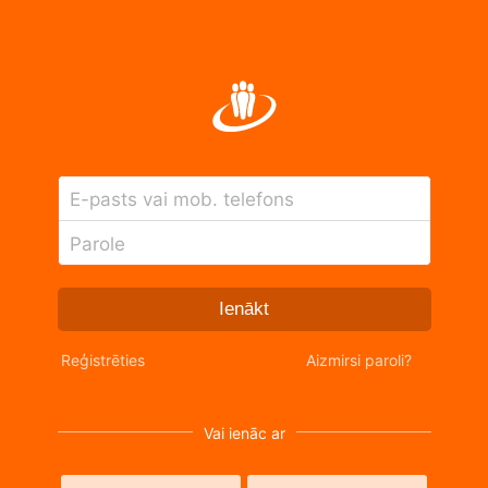
E-pasts vai mob. telefons
Parole
Ienākt
Reģistrēties
Aizmirsi paroli?
Vai ienāc ar