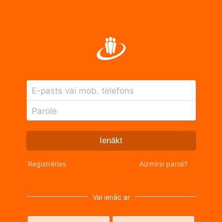
E-pasts vai mob. telefons
Parole
Ienākt
Reģistrēties
Aizmirsi paroli?
Vai ienāc ar