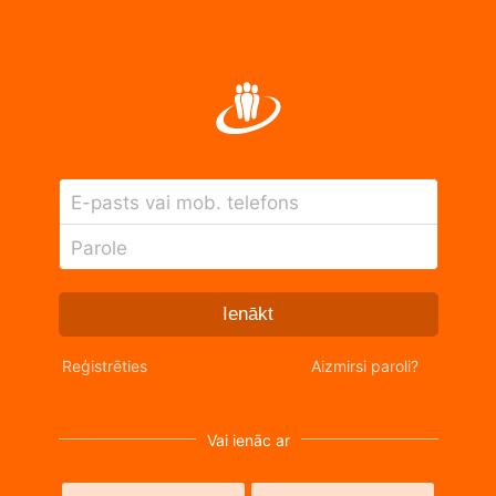
E-pasts vai mob. telefons
Parole
Ienākt
Reģistrēties
Aizmirsi paroli?
Vai ienāc ar