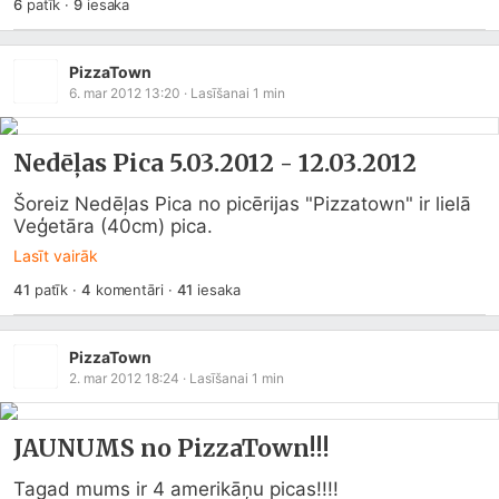
6
patīk
·
9
iesaka
PizzaTown
6. mar 2012 13:20
· Lasīšanai
1
min
Nedēļas Pica 5.03.2012 - 12.03.2012
Šoreiz Nedēļas Pica no picērijas "Pizzatown" ir lielā 
Veģetāra (40cm) pica.
Lasīt vairāk
41
patīk
·
4
komentāri
·
41
iesaka
PizzaTown
2. mar 2012 18:24
· Lasīšanai
1
min
JAUNUMS no PizzaTown!!!
Tagad mums ir 4 amerikāņu picas!!!!