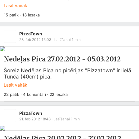
Lasīt vairāk
15
patīk
·
13
iesaka
PizzaTown
28. feb 2012 15:03
· Lasīšanai
1
min
Nedēļas Pica 27.02.2012 - 05.03.2012
Šoreiz Nedēļas Pica no picērijas "Pizzatown" ir lielā 
Tunča (40cm) pica.
Lasīt vairāk
22
patīk
·
4
komentāri
·
22
iesaka
PizzaTown
21. feb 2012 18:48
· Lasīšanai
1
min
Nedēļas Pica 20.02.2012 - 27.02.2012