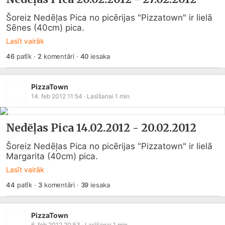
Šoreiz Nedēļas Pica no picērijas "Pizzatown" ir lielā 
Sēnes (40cm) pica.
Lasīt vairāk
46
patīk
·
2
komentāri
·
40
iesaka
PizzaTown
14. feb 2012 11:54
· Lasīšanai
1
min
Nedēļas Pica 14.02.2012 - 20.02.2012
Šoreiz Nedēļas Pica no picērijas "Pizzatown" ir lielā 
Margarita (40cm) pica.
Lasīt vairāk
44
patīk
·
3
komentāri
·
39
iesaka
PizzaTown
6. feb 2012 20:53
· Lasīšanai
1
min