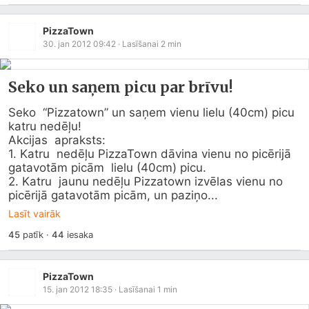
PizzaTown
30. jan 2012 09:42
· Lasīšanai
2
min
Seko un saņem picu par brīvu!
Seko  “Pizzatown” un saņem vienu lielu (40cm) picu 
katru nedēļu! 

Akcijas  apraksts: 

1. Katru  nedēļu PizzaTown dāvina vienu no picērijā 
gatavotām picām  lielu (40cm) picu. 

2. Katru  jaunu nedēļu Pizzatown izvēlas vienu no 
picērijā gatavotām picām, un paziņo...
Lasīt vairāk
45
patīk
·
44
iesaka
PizzaTown
15. jan 2012 18:35
· Lasīšanai
1
min