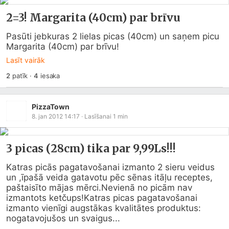
2=3! Margarita (40cm) par brīvu
Pasūti jebkuras 2 lielas picas (40cm) un saņem picu 
Margarita (40cm) par brīvu!
Lasīt vairāk
2
patīk
·
4
iesaka
PizzaTown
8. jan 2012 14:17
· Lasīšanai
1
min
3 picas (28cm) tika par 9,99Ls!!!
Katras picās pagatavošanai izmanto 2 sieru veidus 
un ,īpašā veida gatavotu pēc sēnas itāļu receptes, 
paštaisīto mājas mērci.Nevienā no picām nav 
izmantots ketčups!Katras picas pagatavošanai 
izmanto vienīgi augstākas kvalitātes produktus: 
nogatavojušos un svaigus...