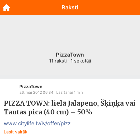
Raksti
PizzaTown
11
raksti ·
1
sekotāji
PizzaTown
26. mar 2012 06:34
· Lasīšanai
1
min
PIZZA TOWN: lielā Jalapeno, Šķiņķa vai
Tautas pica (40 cm) – 50%
www.citylife.lv/lv/offer/pizz...
Lasīt vairāk