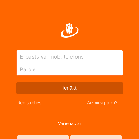
E-pasts vai mob. telefons
Parole
Ienākt
Reģistrēties
Aizmirsi paroli?
Vai ienāc ar