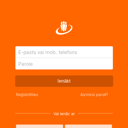
E-pasts vai mob. telefons
Parole
Ienākt
Reģistrēties
Aizmirsi paroli?
Vai ienāc ar