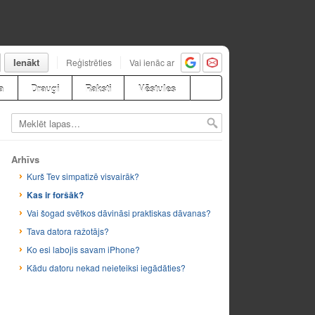
Ienākt
Reģistrēties
Vai ienāc ar
a
Draugi
Raksti
Vēstules
Arhīvs
Kurš Tev simpatizē visvairāk?
Kas ir foršāk?
Vai šogad svētkos dāvināsi praktiskas dāvanas?
Tava datora ražotājs?
Ko esi labojis savam iPhone?
Kādu datoru nekad neieteiksi iegādāties?