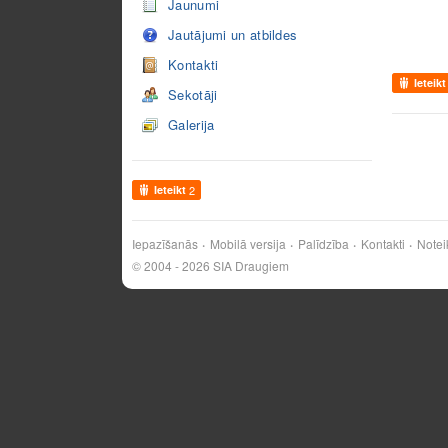
Jaunumi
Jautājumi un atbildes
Kontakti
Ieteikt
Sekotāji
Galerija
Ieteikt
2
Iepazīšanās
Mobilā versija
Palīdzība
Kontakti
Notei
© 2004 - 2026 SIA Draugiem