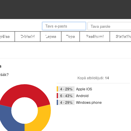
pēles
D-biedri
Lapas
Tops
Pasākumi
Statistik
s
ršāk?
Kopā atbildējuši:
14
4 - 29%
Apple iOS
6 - 43%
Android
4 - 29%
Windows phone