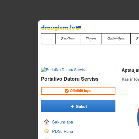
Pāriet
uz
saturu
Šodien
Ziņas
Galerijas
S
Aptauja
Portatīvo Datoru Serviss
Kas ir fo
Oficiālā lapa
Sekot
Sākumlapa
PDS, Runā