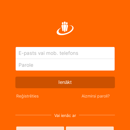
E-pasts vai mob. telefons
Parole
Ienākt
Reģistrēties
Aizmirsi paroli?
Vai ienāc ar