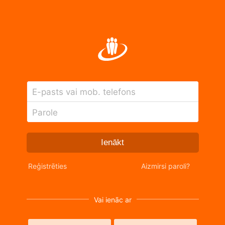
E-pasts vai mob. telefons
Parole
Ienākt
Reģistrēties
Aizmirsi paroli?
Vai ienāc ar