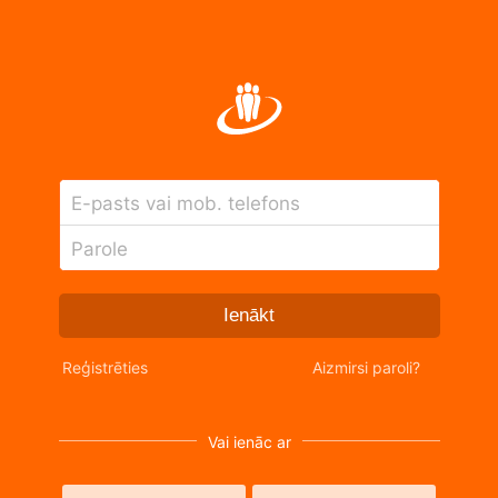
E-pasts vai mob. telefons
Parole
Ienākt
Reģistrēties
Aizmirsi paroli?
Vai ienāc ar