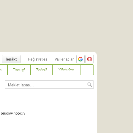
Ienākt
Reģistrēties
Vai ienāc ar
a
Draugi
Raksti
Vēstules
: orudi@inbox.lv