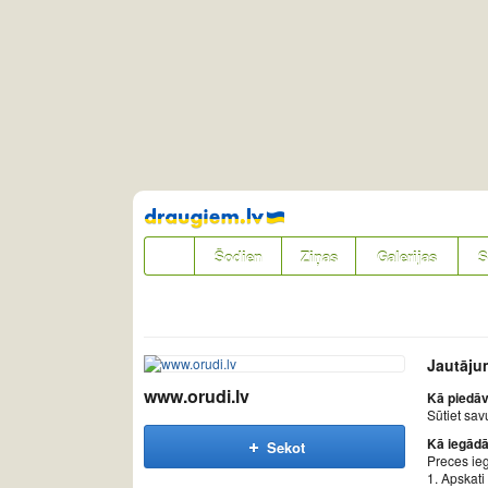
Pāriet
uz
saturu
Šodien
Ziņas
Galerijas
S
Jautāju
www.orudi.lv
Kā piedāv
Sūtiet sav
Kā iegādā
Sekot
Preces ieg
1. Apskat