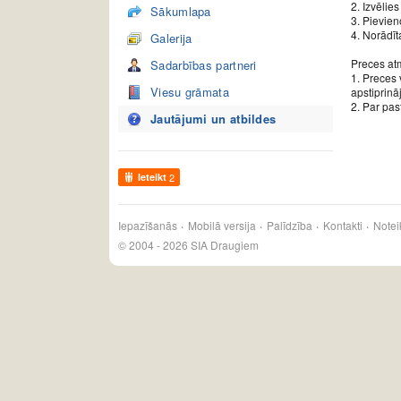
2. Izvēlie
Sākumlapa
3. Pievien
4. Norādīt
Galerija
Preces atm
Sadarbības partneri
1. Preces 
Viesu grāmata
apstiprin
2. Par pas
Jautājumi un atbildes
Ieteikt
2
Iepazīšanās
Mobilā versija
Palīdzība
Kontakti
Notei
© 2004 - 2026 SIA Draugiem