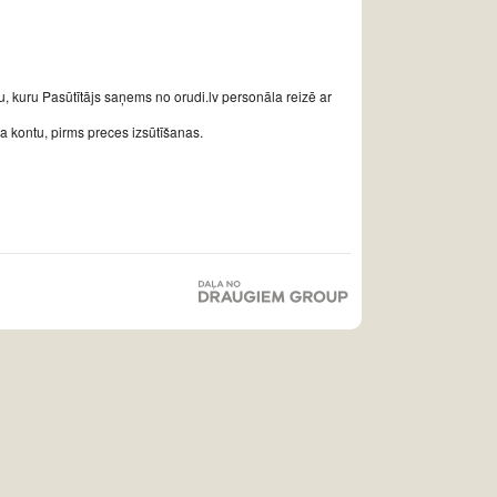
, kuru Pasūtītājs saņems no orudi.lv personāla reizē ar
a kontu, pirms preces izsūtīšanas.