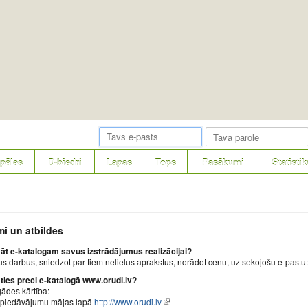
pēles
D-biedri
Lapas
Tops
Pasākumi
Statistik
mi un atbildes
āt e-katalogam savus izstrādājumus realizācijai?
us darbus, sniedzot par tiem nelielus aprakstus, norādot cenu, uz sekojošu e-pastu
ties preci e-katalogā www.orudi.lv?
ādes kārtība:
i piedāvājumu mājas lapā
http://www.orudi.lv