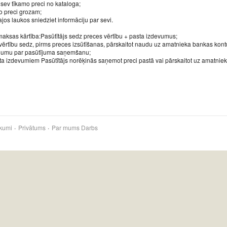
s sev tīkamo preci no kataloga;
o preci grozam;
ajos laukos sniedziet informāciju par sevi.
aksas kārtība:Pasūtītājs sedz preces vērtību + pasta izdevumus;
vērtību sedz, pirms preces izsūtīšanas, pārskaitot naudu uz amatnieka bankas kontu
ājumu par pasūtījuma saņemšanu;
ta izdevumiem Pasūtītājs norēķinās saņemot preci pastā vai pārskaitot uz amatniek
kumi
Privātums
Par mums
Darbs