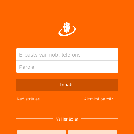
E-pasts vai mob. telefons
Parole
Ienākt
Reģistrēties
Aizmirsi paroli?
Vai ienāc ar