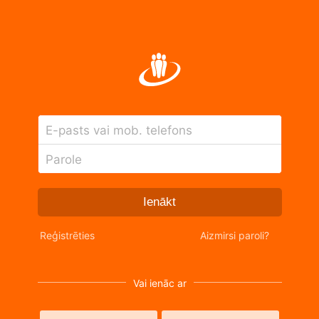
E-pasts vai mob. telefons
Parole
Ienākt
Reģistrēties
Aizmirsi paroli?
Vai ienāc ar