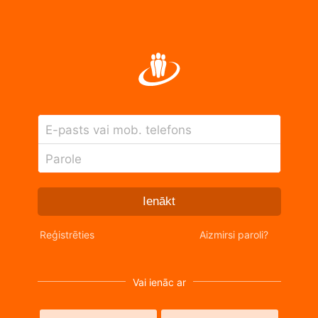
E-pasts vai mob. telefons
Parole
Ienākt
Reģistrēties
Aizmirsi paroli?
Vai ienāc ar