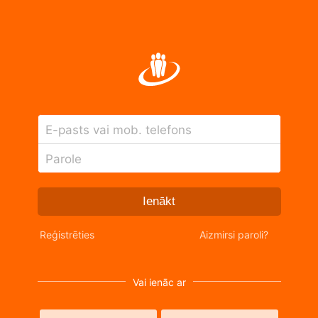
E-pasts vai mob. telefons
Parole
Ienākt
Reģistrēties
Aizmirsi paroli?
Vai ienāc ar