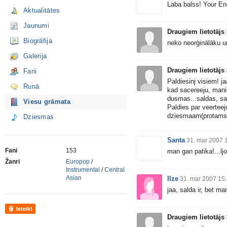
Laba balss! Your Eng
Aktualitātes
Jaunumi
Draugiem lietotājs
Biogrāfija
neko neorģinālāku un
Galerija
Draugiem lietotājs
Fani
Paldiesinj visiem! ja
Runā
kad sacereeju, mani
dusmas...saldas, sal
Viesu grāmata
Paldies par veerteej
dziesmaam(protams, 
Dziesmas
Santa
31. mar 2007 
Fani
153
man gan patika!...ljo
Žanri
Europop
/
Instrumental
/
Central
Asian
Ilze
31. mar 2007 15
jaa, salda ir, bet man
Ieteikt
Draugiem lietotājs