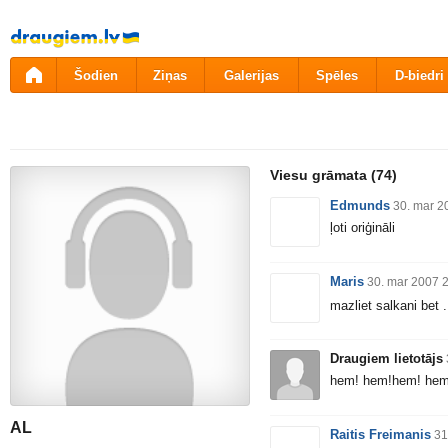
Pāriet
uz
saturu
Šodien
Ziņas
Galerijas
Spēles
D-biedri
Viesu grāmata
(74)
Edmunds
30. mar 2
ļoti oriģināli
Maris
30. mar 2007 
mazliet salkani bet 
Draugiem lietotājs
hem! hem!hem! hem
AL
Raitis Freimanis
31