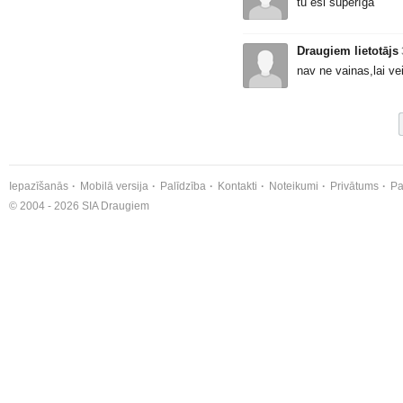
tu esi superīga
Draugiem lietotājs
nav ne vainas,lai v
Iepazīšanās
Mobilā versija
Palīdzība
Kontakti
Noteikumi
Privātums
Pa
© 2004 - 2026 SIA Draugiem