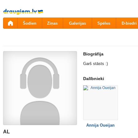
Pāriet
uz
saturu
Šodien
Ziņas
Galerijas
Spēles
D-biedri
Biogrāfija
Garš stāsts :)
Dalībnieki
Annija Oueijan
AL