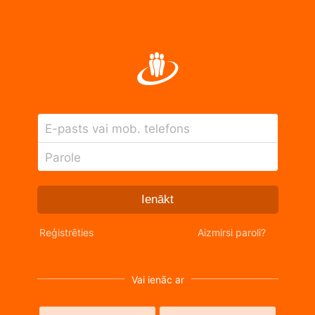
E-pasts vai mob. telefons
Parole
Ienākt
Reģistrēties
Aizmirsi paroli?
Vai ienāc ar