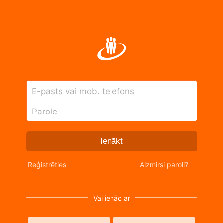
E-pasts vai mob. telefons
Parole
Ienākt
Reģistrēties
Aizmirsi paroli?
Vai ienāc ar